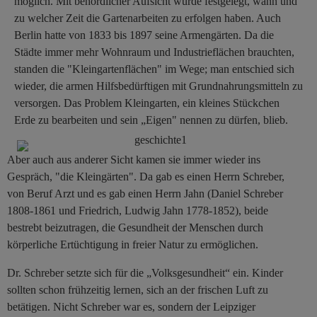
möglich. Mit behördlicher Aufsicht wurde festgelegt, wann und
zu welcher Zeit die Gartenarbeiten zu erfolgen haben. Auch
Berlin hatte von 1833 bis 1897 seine Armengärten. Da die
Städte immer mehr Wohnraum und Industrieflächen brauchten,
standen die "Kleingartenflächen" im Wege; man entschied sich
wieder, die armen Hilfsbedürftigen mit Grundnahrungsmitteln zu
versorgen. Das Problem Kleingarten, ein kleines Stückchen
Erde zu bearbeiten und sein „Eigen" nennen zu dürfen, blieb.
Aber auch aus anderer Sicht kamen sie immer wieder ins
Gespräch, "die Kleingärten". Da gab es einen Herrn Schreber,
von Beruf Arzt und es gab einen Herrn Jahn (Daniel Schreber
1808-1861 und Friedrich, Ludwig Jahn 1778-1852), beide
bestrebt beizutragen, die Gesundheit der Menschen durch
körperliche Ertüchtigung in freier Natur zu ermöglichen.
Dr. Schreber setzte sich für die „Volksgesundheit“ ein. Kinder
sollten schon frühzeitig lernen, sich an der frischen Luft zu
betätigen. Nicht Schreber war es, sondern der Leipziger