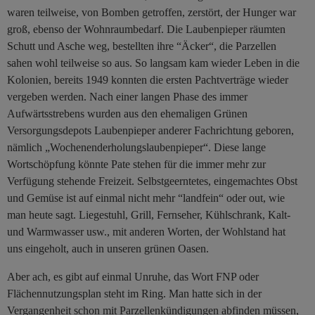
waren teilweise, von Bomben getroffen, zerstört, der Hunger war
groß, ebenso der Wohnraumbedarf. Die Laubenpieper räumten
Schutt und Asche weg, bestellten ihre “Äcker“, die Parzellen
sahen wohl teilweise so aus. So langsam kam wieder Leben in die
Kolonien, bereits 1949 konnten die ersten Pachtverträge wieder
vergeben werden. Nach einer langen Phase des immer
Aufwärtsstrebens wurden aus den ehemaligen Grünen
Versorgungsdepots Laubenpieper anderer Fachrichtung geboren,
nämlich „Wochenenderholungslaubenpieper“. Diese lange
Wortschöpfung könnte Pate stehen für die immer mehr zur
Verfügung stehende Freizeit. Selbstgeerntetes, eingemachtes Obst
und Gemüse ist auf einmal nicht mehr “landfein“ oder out, wie
man heute sagt. Liegestuhl, Grill, Fernseher, Kühlschrank, Kalt-
und Warmwasser usw., mit anderen Worten, der Wohlstand hat
uns eingeholt, auch in unseren grünen Oasen.
Aber ach, es gibt auf einmal Unruhe, das Wort FNP oder
Flächennutzungsplan steht im Ring. Man hatte sich in der
Vergangenheit schon mit Parzellenkündigungen abfinden müssen,