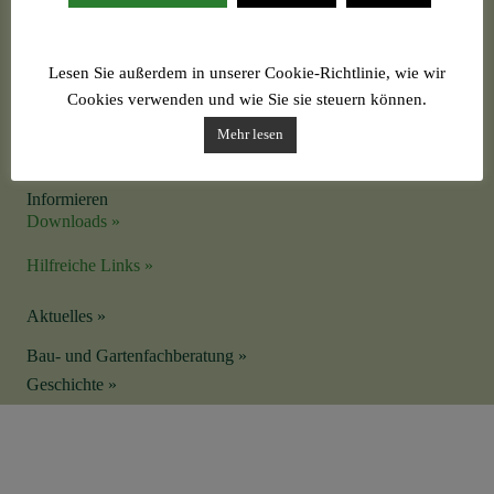
Kleingartenanlagen »
Termine »
Lesen Sie außerdem in unserer Cookie-Richtlinie, wie wir
Cookies verwenden und wie Sie sie steuern können.
Bewerbung »
Mehr lesen
Bildergalerien »
Informieren
Downloads »
Hilfreiche Links »
Aktuelles »
Bau- und Gartenfachberatung »
Geschichte »