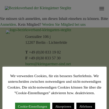
Sk
Sie müssen sich anmelden, um diesen Inhalt einsehen zu können. Bitte
to
Anmelden
. Kein Mitglied?
Werden Sie Mitglied bei uns
con
Goerzallee 106 j
12207 Berlin - Lichterfelde
T
+49 (0)30 833 19 02
F
+49 (0)30 833 57 30
buero@kleingaertner-sind.net
Rechtliches
Wir verwenden Cookies, für ein besseres Surferlebnis. Wir
Kontakt
|
Impressum
|
Datenschutz
|
Cookie-Richtlinie
|
unterscheiden zwischen notwendigen und nicht-notwendigen
Satzung
|
Intern
Cookies. Die nicht-notwendigen Cookies können Sie über die
"Cookie-Einstellungen" aktivieren bzw. deaktivieren.
© mapvertise agentur
Cookie-Einstellungen
Akzeptieren
Ablehnen
Unser Bezirksverband