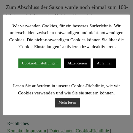
Zum Abschluss der Saison wurde noch einmal zum 100-
jährigen Jubiläum des BV Steglitz gefeiert.
Wir verwenden Cookies, für ein besseres Surferlebnis. Wir
unterscheiden zwischen notwendigen und nicht-notwendigen
Cookies. Die nicht-notwendigen Cookies können Sie über die
"Cookie-Einstellungen" aktivieren bzw. deaktivieren.
Cookie-Einstellungen
Akzeptieren
Ablehnen
Goerzallee 106 j
12207 Berlin - Lichterfelde
Lesen Sie außerdem in unserer Cookie-Richtlinie, wie wir
Cookies verwenden und wie Sie sie steuern können.
T
+49 (0)30 833 19 02
Mehr lesen
F
+49 (0)30 833 57 30
buero@kleingaertner-sind.net
Rechtliches
Kontakt
|
Impressum
|
Datenschutz
|
Cookie-Richtlinie
|